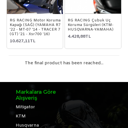
RG RACING Motor Koruma
RG RACING Çubuk Uç
Kapağı (SAĞ) (YAMAHA R7
Koruma Sürgüleri (KTM-
'22 - MT-07 '14 - TRACER 7
HUSQVARNA-YAMAHA)
(GT) '21 - Xsr700 '16)
4.428,88TL
10.627,11TL
The final product has been reached...
Markalara Göre
Alışveriş
Mitigator
KTM
Husqvarna