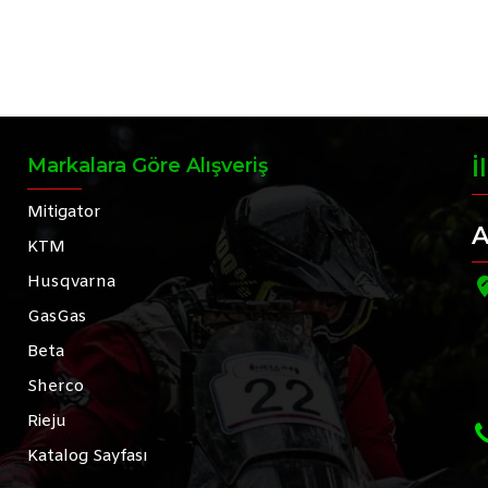
Markalara Göre Alışveriş
İ
Mitigator
A
KTM
Husqvarna
GasGas
Beta
Sherco
Rieju
Katalog Sayfası