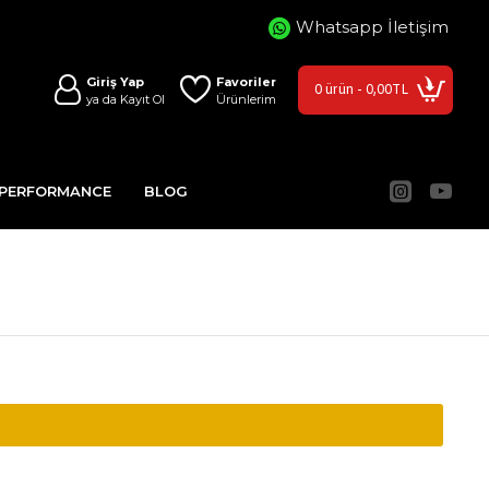
Whatsapp İletişim
Giriş Yap
Favoriler
0 ürün - 0,00TL
ya da Kayıt Ol
Ürünlerim
 PERFORMANCE
BLOG