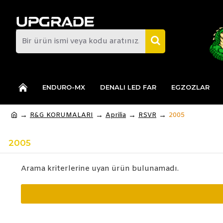
ENDURO-MX
DENALI LED FAR
EGZOZLAR
R&G KORUMALARI
Aprilia
RSVR
2005
2005
Arama kriterlerine uyan ürün bulunamadı.