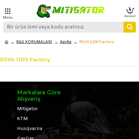
R&G KORUMALARI
Aprilia
RSV4 1100 Factory
RSV4 1100 Factory
Markalara Göre
Alışveriş
Mitigator
KTM
Husqvarna
GasGas