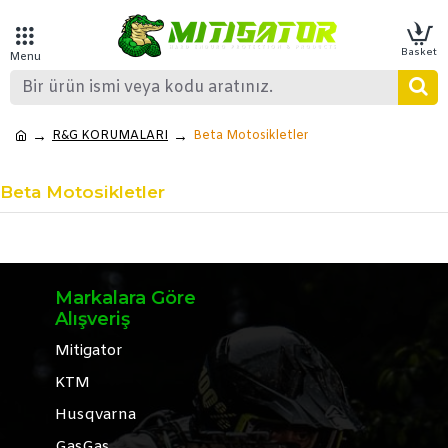
R&G KORUMALARI
Beta Motosikletler
Beta Motosikletler
Markalara Göre
Alışveriş
Mitigator
KTM
Husqvarna
GasGas