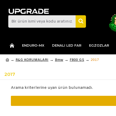
ENDURO-MX
DENALI LED FAR
EGZOZLAR
R&G KORUMALARI
Bmw
F800 GS
2017
2017
Arama kriterlerine uyan ürün bulunamadı.