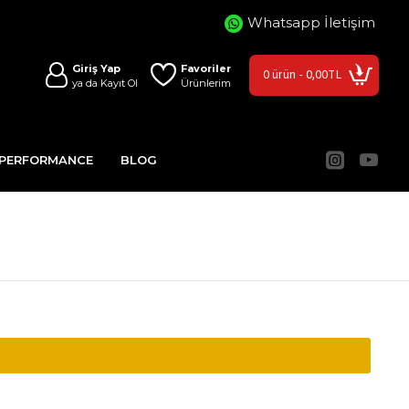
Whatsapp İletişim
Giriş Yap
Favoriler
0 ürün - 0,00TL
ya da Kayıt Ol
Ürünlerim
 PERFORMANCE
BLOG