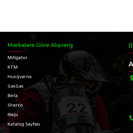
Markalara Göre Alışveriş
İ
Mitigator
A
KTM
Husqvarna
GasGas
Beta
Sherco
Rieju
Katalog Sayfası