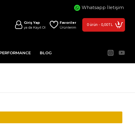
Whatsapp İletişim
Giriş Yap
Favoriler
0 ürün - 0,00TL
ya da Kayıt Ol
Ürünlerim
 PERFORMANCE
BLOG