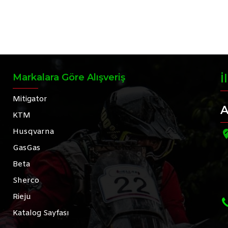
Markalara Göre Alışveriş
İ
Mitigator
A
KTM
Husqvarna
GasGas
Beta
Sherco
Rieju
Katalog Sayfası