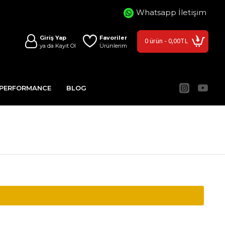
Whatsapp İletişim
Giriş Yap
Favoriler
0 ürün - 0,00TL
ya da Kayıt Ol
Ürünlerim
 PERFORMANCE
BLOG