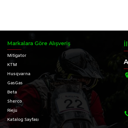
Markalara Göre Alışveriş
İ
Mitigator
A
KTM
Husqvarna
GasGas
Beta
Sherco
Rieju
Katalog Sayfası